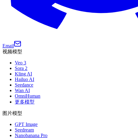
Email
视频模型
Veo 3
Sora 2
Kling AI
Hailuo AI
Seedance
Wan AI
OmniHuman
更多模型
图片模型
GPT Image
Seedream
Nanobanana Pro