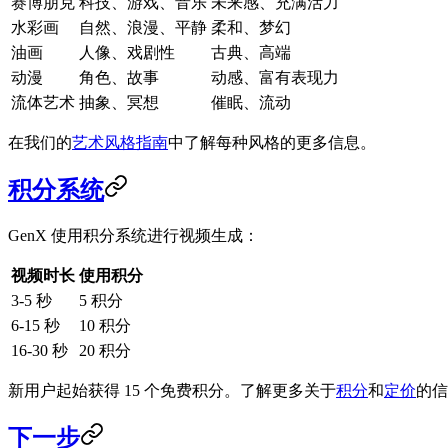
赛博朋克
科技、游戏、音乐
未来感、充满活力
水彩画
自然、浪漫、平静
柔和、梦幻
油画
人像、戏剧性
古典、高端
动漫
角色、故事
动感、富有表现力
流体艺术
抽象、冥想
催眠、流动
在我们的
艺术风格指南
中了解每种风格的更多信息。
积分系统
GenX 使用积分系统进行视频生成：
视频时长
使用积分
3-5 秒
5 积分
6-15 秒
10 积分
16-30 秒
20 积分
新用户起始获得 15 个免费积分。了解更多关于
积分
和
定价
的信
下一步