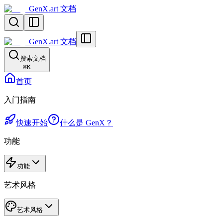
GenX.art 文档
GenX.art 文档
搜索文档
⌘
K
首页
入门指南
快速开始
什么是 GenX？
功能
功能
艺术风格
艺术风格