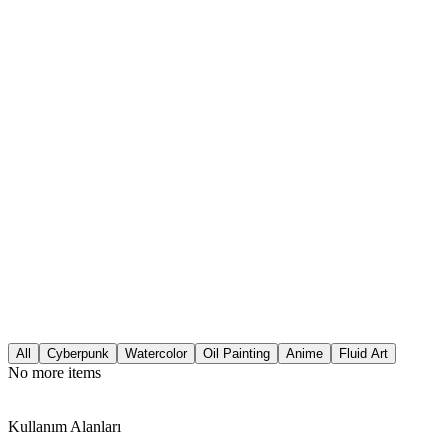
3
Sihri bekleyin
AI 30 saniyede sanat videonuzu oluşturur
All
Cyberpunk
Watercolor
Oil Painting
Anime
Fluid Art
No more items
Kullanım Alanları