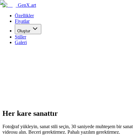
GenX.art
Özellikler
Fiyatlar
Oluştur
Stiller
Galeri
Her kare sanattır
Fotoğraf yükleyin, sanat stili seçin, 30 saniyede muhteşem bir sanat
videosu alın. Beceri gerektirmez. Pahalı yazılım gerektirmez.