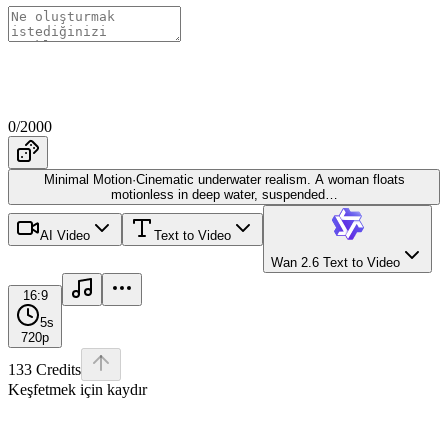
0
/
2000
Minimal Motion
·
Cinematic underwater realism. A woman floats
motionless in deep water, suspended
…
AI Video
Text to Video
Wan 2.6 Text to Video
16:9
5
s
720p
133
Credits
Keşfetmek için kaydır