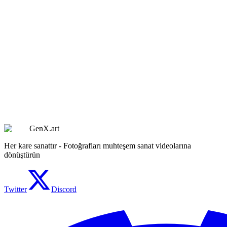
Aboneliğimi nasıl iptal ederim?
GenX.art
Her kare sanattır - Fotoğrafları muhteşem sanat videolarına
dönüştürün
Twitter
Discord