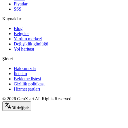
Fiyatlar
SSS
Kaynaklar
Blog
Belgeler
Yardım merkezi
Değişiklik günlüğü
Yol haritası
Şirket
Hakkımızda
İletişim
Bekleme listesi
Gizlilik politikası
Hizmet şartları
©
2026
GenX.art
All Rights Reserved.
Dil değiştir