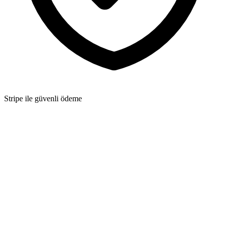
Stripe ile güvenli ödeme
Ücretsiz
GenX'i denemek için ideal
$
0
Günde 3 oluşturma
5 sanat stili
720p çözünürlük