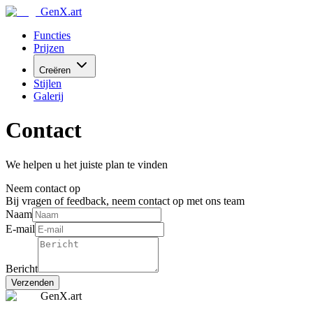
GenX.art
Functies
Prijzen
Creëren
Stijlen
Galerij
Contact
We helpen u het juiste plan te vinden
Neem contact op
Bij vragen of feedback, neem contact op met ons team
Naam
E-mail
Bericht
Verzenden
GenX.art