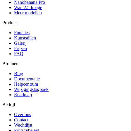
Nanobanana Pro
Wan 2.5 Image
Meer modellen
Product
Functies
Kunststijlen
Galerij
Prijzen
FAQ
Bronnen
Blog
Documentatie
Helpcentrum
Wijzigingslogboek
Roadmap
Bedrijf
Over ons
Contact
Wachtlijst
Privacybeleid