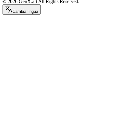
©
2026
GenX.art
All Rights Reserved.
Cambia lingua