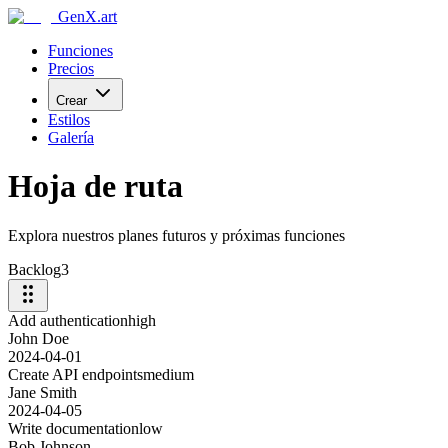
GenX.art
Funciones
Precios
Crear
Estilos
Galería
Hoja de ruta
Explora nuestros planes futuros y próximas funciones
Backlog
3
Add authentication
high
John Doe
2024-04-01
Create API endpoints
medium
Jane Smith
2024-04-05
Write documentation
low
Bob Johnson