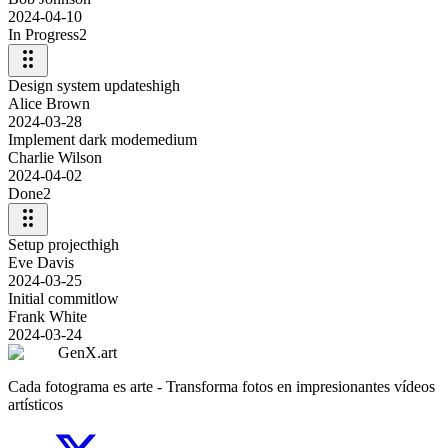
2024-04-10
In Progress
2
Design system updates
high
Alice Brown
2024-03-28
Implement dark mode
medium
Charlie Wilson
2024-04-02
Done
2
Setup project
high
Eve Davis
2024-03-25
Initial commit
low
Frank White
2024-03-24
GenX.art
Cada fotograma es arte - Transforma fotos en impresionantes vídeos
artísticos