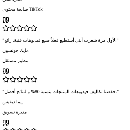
صانعة محتوى TikTok
"
لأول مرة شعرت أنني أستطيع فعلاً صنع فيديوهات فنية. رائع!
"
مايك جونسون
مطور مستقل
"
خفضنا تكاليف فيديوهات المنتجات بنسبة 80% والنتائج أفضل.
"
إيما ديفيس
مديرة تسويق