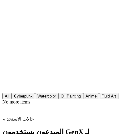
انتظر السحر
AI يصنع فيديوك الفني في 30 ثانية
All
Cyberpunk
Watercolor
Oil Painting
Anime
Fluid Art
No more items
حالات الاستخدام
المبدعون يستخدمون GenX لـ