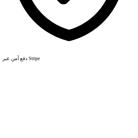
دفع آمن عبر Stripe
مجاني
مثالي لتجربة GenX
$
0
3 إنشاءات يومياً
جميع الأنماط الخمسة
دقة 720p