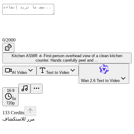
0
/
2000
Kitchen ASMR 🧄
·
First-person overhead view of a clean kitchen
counter. Hands carefully peel and
…
AI Video
Text to Video
Wan 2.6 Text to Video
16:9
5
s
720p
133
Credits
مرر للاستكشاف