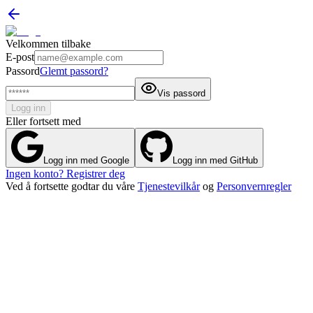
Velkommen tilbake
E-post
Passord
Glemt passord?
Vis passord
Logg inn
Eller fortsett med
Logg inn med Google
Logg inn med GitHub
Ingen konto? Registrer deg
Ved å fortsette godtar du våre
Tjenestevilkår
og
Personvernregler